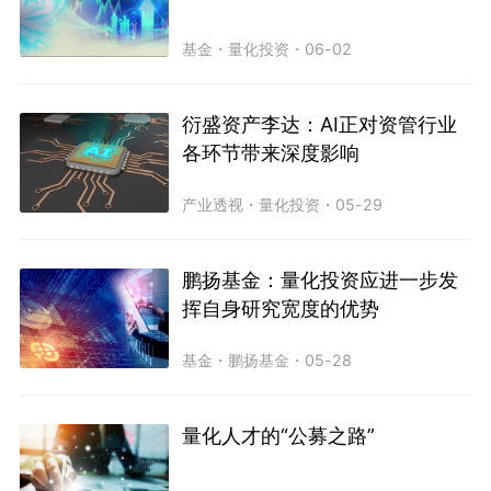
基金
・
量化投资
・
06-02
衍盛资产李达：AI正对资管行业
各环节带来深度影响
产业透视
・
量化投资
・
05-29
鹏扬基金：量化投资应进一步发
挥自身研究宽度的优势
基金
・
鹏扬基金
・
05-28
量化人才的“公募之路”