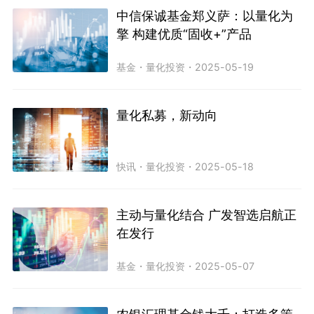
中信保诚基金郑义萨：以量化为
擎 构建优质“固收+”产品
基金
・
量化投资
・
2025-05-19
量化私募，新动向
快讯
・
量化投资
・
2025-05-18
主动与量化结合 广发智选启航正
在发行
基金
・
量化投资
・
2025-05-07