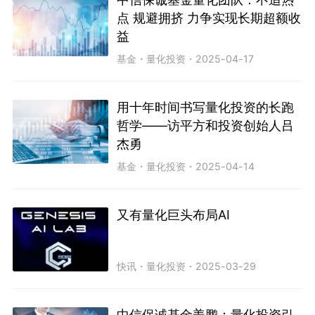
点 规避拥挤 力争实现长期超额收
益
基金
・
量化投资
・
2025-04-17
用十年时间书写量化投资的长跑
哲学——访平方和投资创始人吕
杰勇
基金
・
量化投资
・
2025-04-14
又有量化巨头布局AI
快讯
・
量化投资
・
2025-03-29
中信保诚基金姜鹏：量化投资引