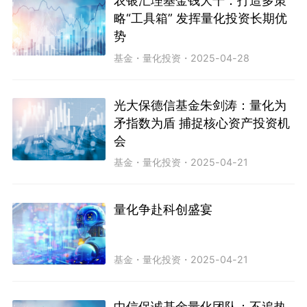
农银汇理基金钱大千：打造多策
略“工具箱” 发挥量化投资长期优
势
基金
・
量化投资
・
2025-04-28
光大保德信基金朱剑涛：量化为
矛指数为盾 捕捉核心资产投资机
会
基金
・
量化投资
・
2025-04-21
量化争赴科创盛宴
基金
・
量化投资
・
2025-04-21
中信保诚基金量化团队：不追热