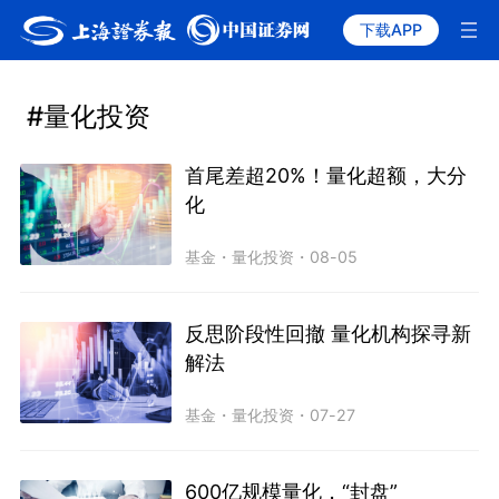
下载APP
#量化投资
首尾差超20%！量化超额，大分
化
基金
・
量化投资
・
08-05
反思阶段性回撤 量化机构探寻新
解法
基金
・
量化投资
・
07-27
600亿规模量化，“封盘”