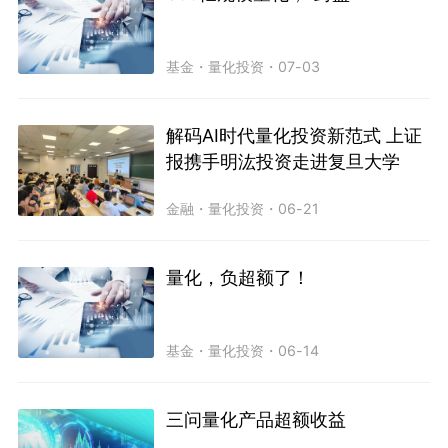
基金
・
量化投资
・
07-03
解码AI时代量化投资新范式 上证
报携手明汯投资走进复旦大学
金融
・
量化投资
・
06-21
量化，负超额了！
基金
・
量化投资
・
06-14
三问量化产品超额收益