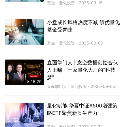
基金
・
量化投资
・
2025-09-15
小盘成长风格热度不减 绩优量化
基金受青睐
基金
・
量化投资
・
2025-09-09
直面掌门人 | 念空数据创始合伙
人王啸：一家量化大厂的“科技
梦”
15:29
直面掌门人
・
量化投资
・
2025-09-05
量化赋能 华夏中证A500增强策
略ETF聚焦新质生产力
基金
・
量化投资
・
2025-07-22