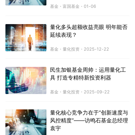
基金
・
富国基金
・
01-06
量化多头超额收益亮眼 明年能否
延续表现？
基金
・
量化投资
・
2025-12-22
民生加银基金周帅：运用量化工
具 打造专精特新投资利器
基金
・
量化投资
・
2025-09-22
量化核心竞争力在于“创新速度与
风控精度”——访鸣石基金总经理
袁宇