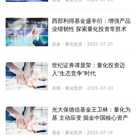
西部利得基金盛丰衍：增强产品
业绩韧性 探索量化投资常胜术
基金
・
量化投资
・
2025-07-21
世纪证券谭显荣：量化投资迈
入“生态竞争”时代
券商
・
量化投资
・
2025-07-20
光大保德信基金王卫林：量化为
基 主动应变 掘金中国核心资产
基金
・
量化投资
・
2025-07-14