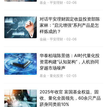
基金
・
平安理财
・
02-06
对话平安理财固定收益投资部陈
家林：“启元增强”系列产品是怎
样炼成的？
金融
・
平安理财
・
02-06
华泰柏瑞陈景德：AI时代量化投
资需构建“认知架构”，人机协同
穿越市场噪声
基金
・
量化投资
・
02-05
2025年收官 富国基金权益、固
收、量化全面领先，60余只产品
跻身同类前10%