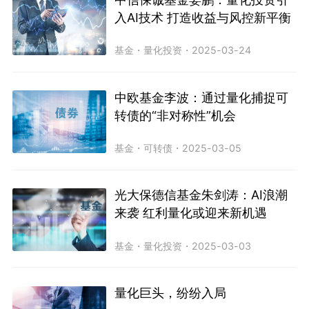
入AI技术 打造收益与风控新平衡
基金
・
量化投资
・
2025-03-24
中欧基金李波：通过量化捕捉可
转债的“非对称性”机会​
基金
・
可转债
・
2025-03-05
光大保德信基金朱剑涛：AI浪潮
来袭 红利量化或迎来新机遇
基金
・
量化投资
・
2025-03-03
量化巨头，纷纷入局