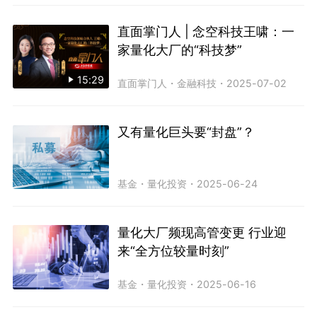
直面掌门人 | 念空科技王啸：一
家量化大厂的“科技梦”
15:29
直面掌门人
・
金融科技
・
2025-07-02
又有量化巨头要“封盘”？
基金
・
量化投资
・
2025-06-24
量化大厂频现高管变更 行业迎
来“全方位较量时刻”
基金
・
量化投资
・
2025-06-16