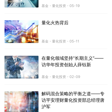
基金
・
量化投资
・
05-19
量化火热背后
基金
・
量化投资
・
05-11
在量化领域坚持“长期主义”——
访华年投资创始人薛钰新
基金
・
量化投资
・
02-09
解码混合策略的平衡之道——专
访平安理财量化投资部总经理唐
沪军