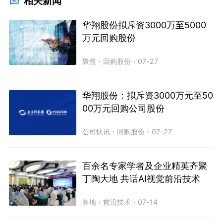
相关新闻
华翔股份拟斥资3000万至5000
万元回购股份
聚焦
・
回购股份
・
07-27
华翔股份：拟斥资3000万元至50
00万元回购公司股份
公司快讯
・
回购股份
・
07-27
百余名专家学者及企业精英齐聚
丁陶大地 共话AI视觉前沿技术
各地
・
前沿技术
・
07-14