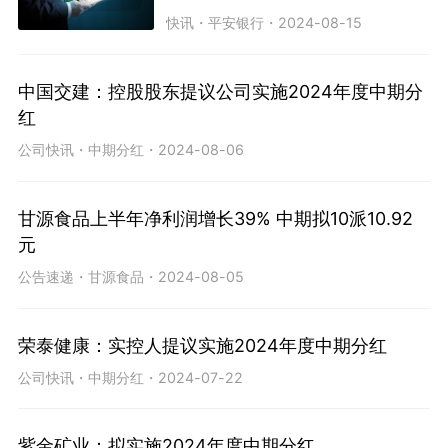
快讯
・
平安银行
・
2024-08-15
中国交建：控股股东提议公司实施2024年度中期分
红
公司快讯
・
中期分红
・
2024-08-06
甘源食品上半年净利润增长39% 中期拟10派10.92
元
公告速递
・
甘源食品
・
2024-08-05
荣泰健康：实控人提议实施2024年度中期分红
公司快讯
・
中期分红
・
2024-07-22
紫金矿业：拟实施2024年度中期分红