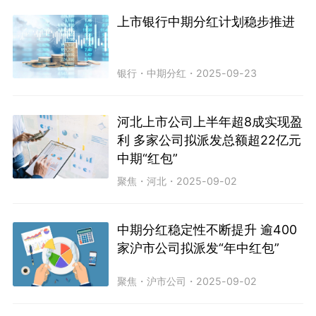
上市银行中期分红计划稳步推进
银行
・
中期分红
・
2025-09-23
河北上市公司上半年超8成实现盈
利 多家公司拟派发总额超22亿元
中期“红包”
聚焦
・
河北
・
2025-09-02
中期分红稳定性不断提升 逾400
家沪市公司拟派发“年中红包”
聚焦
・
沪市公司
・
2025-09-02