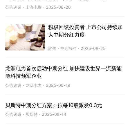
公告速递
・
上海电影
・
2025-08-26
积极回馈投资者 上市公司持续加
大中期分红力度
聚焦
・
中期分红
・
2025-08-25
龙源电力首次启动中期分红 加快建设世界一流新能
源科技领军企业
公告速递
・
龙源电力
・
2025-08-19
贝斯特中期分红方案：拟每10股派发0.3元
公告速递
・
贝斯特
・
2025-08-14