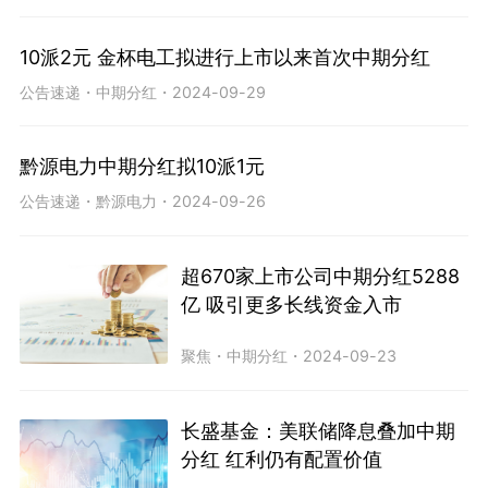
10派2元 金杯电工拟进行上市以来首次中期分红
公告速递
・
中期分红
・
2024-09-29
黔源电力中期分红拟10派1元
公告速递
・
黔源电力
・
2024-09-26
超670家上市公司中期分红5288
亿 吸引更多长线资金入市
聚焦
・
中期分红
・
2024-09-23
长盛基金：美联储降息叠加中期
分红 红利仍有配置价值