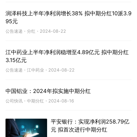
润泽科技上半年净利润增长38% 拟中期分红10派3.9
95元
公告速递
・
分红
・
2024-08-22
江中药业上半年净利润稳增至4.89亿元 拟中期分红
3.15亿元
公告速递
・
江中药业
・
2024-08-22
中国铝业：2024年拟实施中期分红
公司快讯
・
中期分红
・
2024-08-16
平安银行：实现净利润258.79亿
元 拟首次进行中期分红