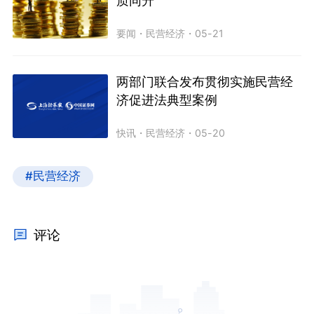
质同升
要闻
・
民营经济
・
05-21
两部门联合发布贯彻实施民营经
济促进法典型案例
快讯
・
民营经济
・
05-20
#民营经济
评论