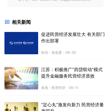
相关新闻
促进民营经济发展壮大 有关部门
作出部署
快讯
・
发改委
・
06-30
江苏：积极推广“四贷联动”模式
提升金融服务民营经济质效
各地
・
民营经济
・
06-11
“定心丸”激发向新力 民营经济量