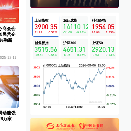
上证指数
深证成指
科创综指
3900.35
14110.12
1954.05
务商会会
21.92
0.57
%
-34.08
-0.24
%
24.06
1.25
%
和民营企
共融新
创业板指
沪深300
上证50
3515.56
4651.31
2920.13
-19.58
-0.55
%
-6.85
-0.15
%
-3.93
-0.13
%
025-12-11
展动能强
26万家