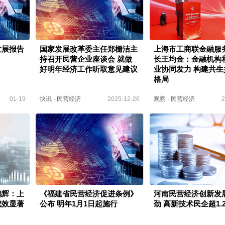
发展报告
国家发展改革委主任郑栅洁主
上海市工商联金融服
持召开民营企业座谈会 就做
长王均金：金融机构
好明年经济工作听取意见建议
业协同发力 构建共生
格局
01-19
快讯
·
民营经济
2025-12-26
观察
·
民营经济
2
鹏辉：上
《福建省民营经济促进条例》
河南民营经济创新发
成效显著
公布 明年1月1日起施行
劲 高新技术民企超1.