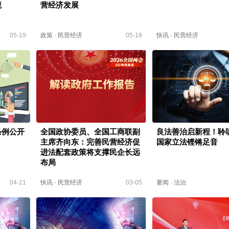
境
营经济发展
05-19
政策
·
民营经济
05-19
快讯
·
民营经济
条例公开
全国政协委员、全国工商联副
良法善治启新程！聆听
主席齐向东：完善民营经济促
国家立法铿锵足音
进法配套政策将支撑民企长远
布局
04-21
快讯
·
民营经济
03-05
要闻
·
法治