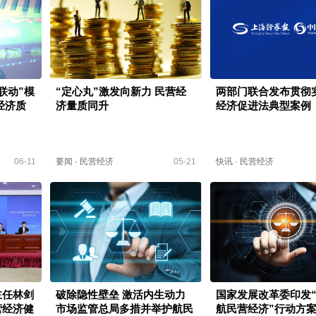
联动”模
“定心丸”激发向新力 民营经
两部门联合发布贯彻
经济质
济量质同升
经济促进法典型案例
06-11
要闻
·
民营经济
05-21
快讯
·
民营经济
主任林剑
破除隐性壁垒 激活内生动力
国家发展改革委印发
营经济健
市场监管总局多措并举护航民
航民营经济”行动方