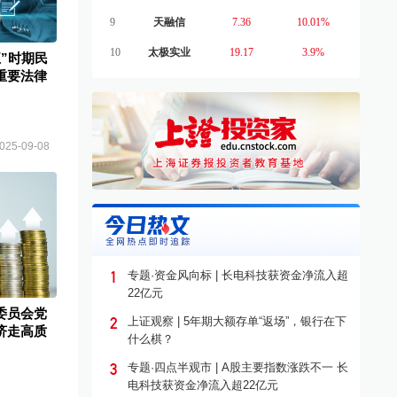
9
天融信
7.36
10.01%
10
太极实业
19.17
3.9%
”时期民
重要法律
025-09-08
1
专题·资金风向标 | 长电科技获资金净流入超
22亿元
委员会党
2
上证观察 | 5年期大额存单“返场”，银行在下
济走高质
什么棋？
3
专题·四点半观市 | A股主要指数涨跌不一 长
电科技获资金净流入超22亿元