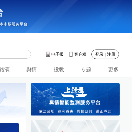
登录 | 注册
电子报
客户端
路演
舆情
投教
专题
更多