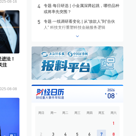
025-08-16
4
专题·每日研选 | 小金属深蹲起跳，哪些品种
或将率先突围？
5
专题·一线调研看变化 | 从“放款人”到“合伙
人” 科技支行重塑科技金融服务逻辑
6
专题·港股异动 | 沪上阿姨盘中涨超13%
7
专题·个股异动 | 603221，10连板
8
专题·板块异动 | 煤炭板块大幅上涨 昊华能
促进法！
源等多股涨停
关注
9
专题·国际晨讯 | 闪迪、西部数据美股盘后大
跌 黄金强势反弹
10
开盘必读
025-08-08
2026
08
周日
周一
周二
周三
周四
周五
周六
1
2
3
4
5
6
7
8
1