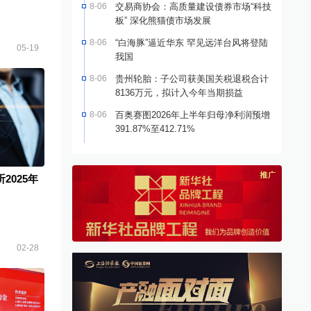
8-06
交易商协会：高质量建设债券市场“科技
板” 深化熊猫债市场发展
8-06
“白海豚”逼近华东 罕见远洋台风将登陆
05-19
我国
8-06
贵州轮胎：子公司获美国关税退税合计
8136万元，拟计入今年当期损益
8-06
百奥赛图2026年上半年归母净利润预增
391.87%至412.71%
2025年
02-28