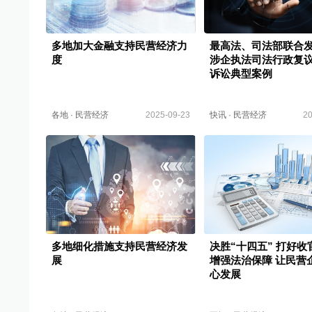
多地加大金融支持民营经济力
最高法、司法部联合
度
涉企执法司法行政复
诉讼典型案例
各地
·
民营经济
2025-09-23
快讯
·
民营经济
20
多地细化措施支持民营经济发
决胜“十四五” 打好收
展
增强法治保障 让民营
心发展