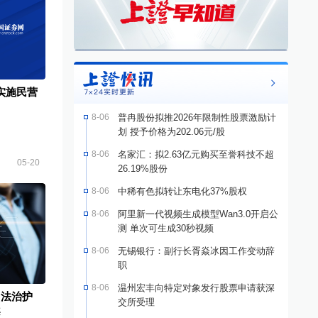
实施民营
8-06
普冉股份拟推2026年限制性股票激励计
划 授予价格为202.06元/股
8-06
名家汇：拟2.63亿元购买至誉科技不超
05-20
26.19%股份
8-06
中稀有色拟转让东电化37%股权
8-06
阿里新一代视频生成模型Wan3.0开启公
测 单次可生成30秒视频
8-06
无锡银行：副行长胥焱冰因工作变动辞
职
8-06
温州宏丰向特定对象发行股票申请获深
“法治护
交所受理
案