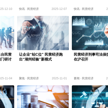
25-12-10
快讯
·
民营经济
2025-12-07
快讯
·
民营经济
2
出台民营
让企业“站C位” 民营经济跑
民营经济刑事司法保
闭门研讨
出“湖州经验”新模式
在沪召开
025-11-04
聚焦
·
民营经济
2025-11-01
要闻
·
民营经济
2