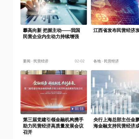
攀高向新 把握主动——我国
江西省发布民营经济
民营企业内生动力持续增强
要闻
·
民营经济
02-02
各地
·
民营经济
01:18
第三届党建引领金融机构携手
央行上海总部主任金
助力民营经济高质量发展会议
海金融支持民营经济
召开