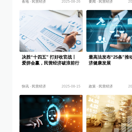
各地
·
民营经济
2025-08-26
要闻
·
民营经济
20
决胜“十四五” 打好收官战丨
最高法发布“25条”推
爱拼会赢，民营经济破浪前行
济健康发展
快讯
·
民营经济
2025-08-15
政策
·
民营经济
20