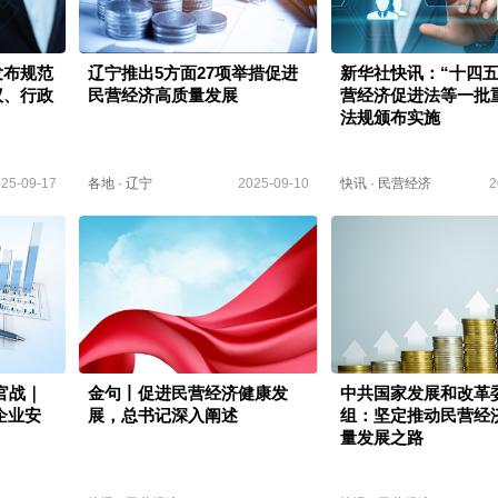
发布规范
辽宁推出5方面27项举措促进
新华社快讯：“十四五
议、行政
民营经济高质量发展
营经济促进法等一批
法规颁布实施
25-09-17
各地
·
辽宁
2025-09-10
快讯
·
民营经济
2
官战｜
金句丨促进民营经济健康发
中共国家发展和改革
企业安
展，总书记深入阐述
组：坚定推动民营经
量发展之路