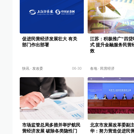
促进民营经济发展壮大 有关
江苏：积极推广“四贷
部门作出部署
式 提升金融服务民营
效
快讯
·
发改委
06-30
各地
·
民营经济
市场监管总局多措并举护航民
北京市发展改革委副
营经济发展 破除各类隐性门
华：努力营造促进民