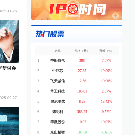
025-11-26
名称
价格（元）
涨幅（%）
1
中船特气
308
7.57%
护研讨会
2
中巨芯
27.85
19.99%
3
飞天诚信
12.56
19.96%
4
华工科技
103.01
2.57%
025-09-27
5
谱尼测试
8.28
13.42%
6
德明利
388.25
0.52%
7
翠微股份
10.07
10.05%
8
东山精密
187.68
-0.61%