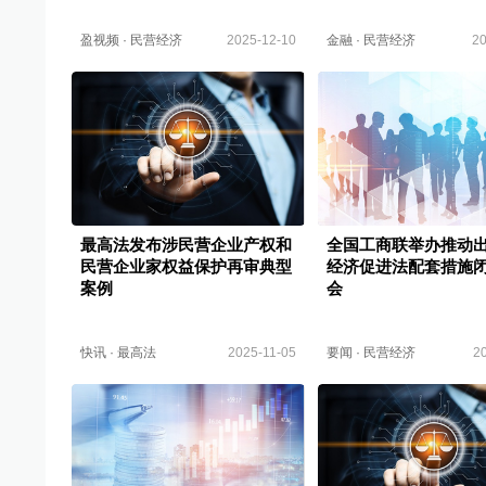
盈视频
·
民营经济
2025-12-10
金融
·
民营经济
20
最高法发布涉民营企业产权和
全国工商联举办推动
民营企业家权益保护再审典型
经济促进法配套措施
案例
会
快讯
·
最高法
2025-11-05
要闻
·
民营经济
2