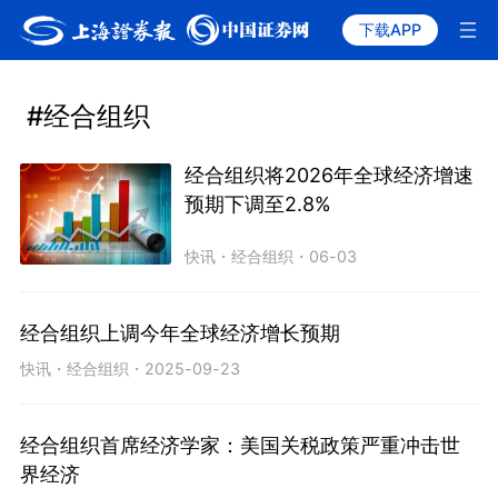
下载APP
#经合组织
经合组织将2026年全球经济增速
预期下调至2.8%
快讯
・
经合组织
・
06-03
经合组织上调今年全球经济增长预期
快讯
・
经合组织
・
2025-09-23
经合组织首席经济学家：美国关税政策严重冲击世
界经济