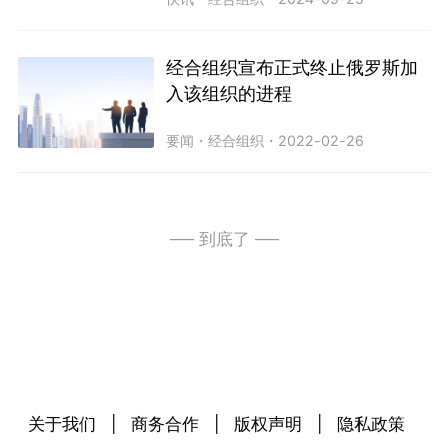
经合组织宣布正式终止俄罗斯加
入该组织的进程
要闻
・
经合组织
・
2022-02-26
── 到底了 ──
关于我们
|
商务合作
|
版权声明
|
隐私政策