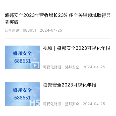
盛邦安全2023年营收增长23% 多个关键领域取得显
著突破
公告速递
・
688651
・
2024-04-25
视频｜盛邦安全2023可视化年报
可视化财报
・
盛邦安全
・
2024-04-25
盛邦安全2023可视化年报
可视化财报
・
盛邦安全
・
2024-04-25