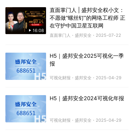
直面掌门人 | 盛邦安全权小文：
不愿做“螺丝钉”的网络工程师 正
在守护中国卫星互联网
16:08
直面掌门人
・
盛邦安全
・
2025-07-22
H5｜盛邦安全2025可视化一季
报
可视化财报
・
盛邦安全
・
2025-04-29
H5｜盛邦安全2024可视化年报
可视化财报
・
盛邦安全
・
2025-04-29