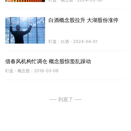
白酒概念股拉升 大湖股份涨停
盯盘
・
白酒
・
2024-04-01
借春风机构忙调仓 概念股惊蛰乱躁动
盯盘
・
概念股
・
2018-03-08
── 到底了 ──