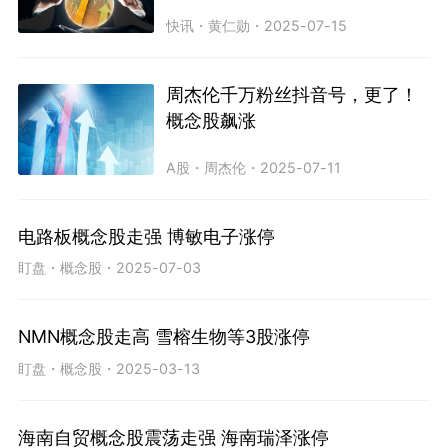
快讯
・
黄仁勋
・
2025-07-15
周杰伦千万粉丝抖音号，更了！
概念股飙涨
A股
・
周杰伦
・
2025-07-11
电路板概念股走强 博敏电子涨停
盯盘
・
概念股
・
2025-07-03
NMN概念股走高 雪榕生物等3股涨停
盯盘
・
概念股
・
2025-03-13
海南自贸概念股震荡走强 海南瑞泽涨停