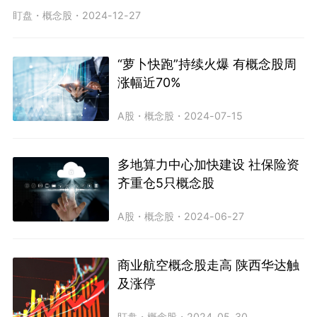
盯盘
・
概念股
・
2024-12-27
“萝卜快跑”持续火爆 有概念股周
涨幅近70%
A股
・
概念股
・
2024-07-15
多地算力中心加快建设 社保险资
齐重仓5只概念股
A股
・
概念股
・
2024-06-27
商业航空概念股走高 陕西华达触
及涨停
盯盘
・
概念股
・
2024-05-30