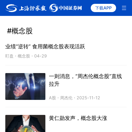
下载APP
#概念股
业绩“逆转” 食用菌概念股表现活跃
盯盘
・
概念股
・
04-29
一则消息，“周杰伦概念股”直线
拉升
A股
・
周杰伦
・
2025-11-12
黄仁勋发声，概念股大涨